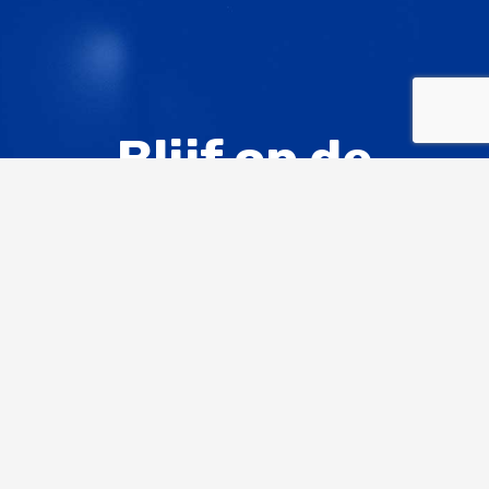
Blijf op de
hoogte,
ontvang de
PACT
nieuwsbrief