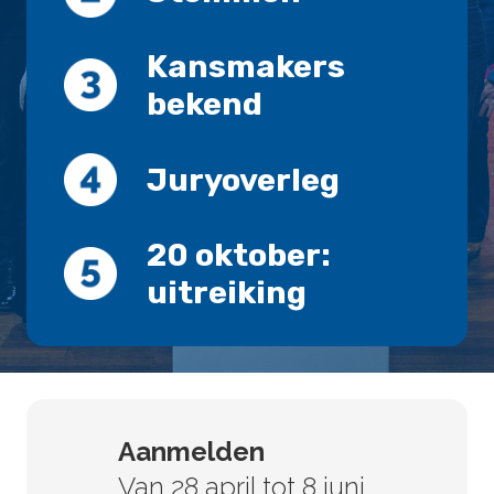
Kansmakers
bekend
Juryoverleg
20 oktober:
uitreiking
Aanmelden
Van 28 april tot 8 juni