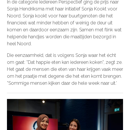
In de categorie Iedereen Perspectief ging de prijs naar
Sonja Hendriksma met haar initiatief Sonja Kookt voor
Noord. Sonja kookt voor haar buurtgenoten die het
financieel wat minder hebben of weinig de deur uit
komen en daardoor eenzaam zijn. Samen met flink wat
helpende handjes worden die maaltijden bezorgd in
heel Noord.
Die eenzaamheid, dat is volgens Sonja waar het écht
om gaat: ”Dat happie eten kan iedereen koken”, zegt ze.
Het gaat de mensen die eten van haar krijgen vaak meer
om het praatje met degene die het eten komt brengen.
”Sommige mensen kijken daar de hele week naar uit.’