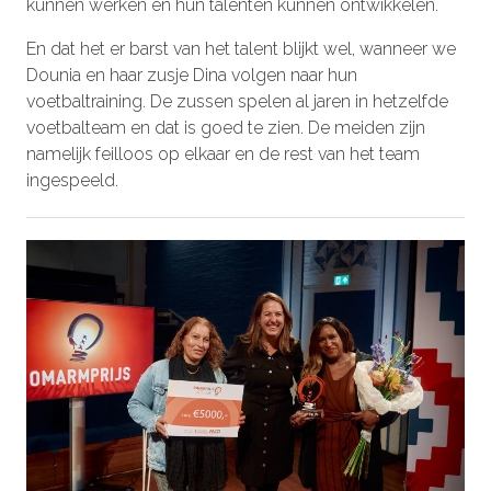
kunnen werken en hun talenten kunnen ontwikkelen.
En dat het er barst van het talent blijkt wel, wanneer we
Dounia en haar zusje Dina volgen naar hun
voetbaltraining. De zussen spelen al jaren in hetzelfde
voetbalteam en dat is goed te zien. De meiden zijn
namelijk feilloos op elkaar en de rest van het team
ingespeeld.