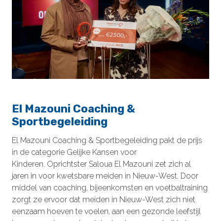
El Mazouni Coaching &
Sportbegeleiding
El Mazouni Coaching & Sportbegeleiding pakt de prijs
in de categorie Gelijke Kansen voor
Kinderen. Oprichtster Saloua El Mazouni zet zich al
jaren in voor kwetsbare meiden in Nieuw-West. Door
middel van coaching, bijeenkomsten en voetbaltraining
zorgt ze ervoor dat meiden in Nieuw-West zich niet
eenzaam hoeven te voelen, aan een gezonde leefstijl