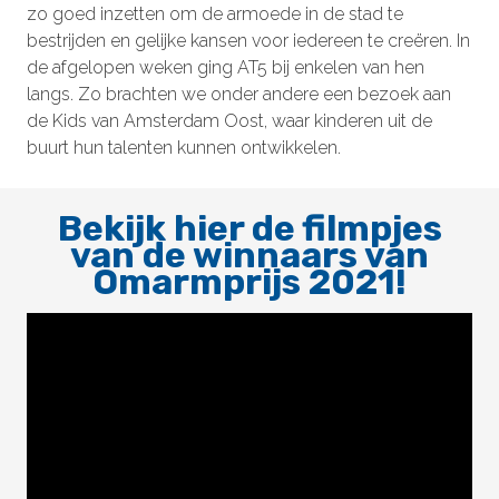
zo goed inzetten om de armoede in de stad te
bestrijden en gelijke kansen voor iedereen te creëren. In
de afgelopen weken ging AT5 bij enkelen van hen
langs. Zo brachten we onder andere een bezoek aan
de Kids van Amsterdam Oost, waar kinderen uit de
buurt hun talenten kunnen ontwikkelen.
Bekijk hier de filmpjes
van de winnaars van
Omarmprijs 2021!