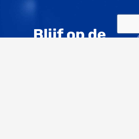
Blijf op de
hoogte,
ontvang de
PACT
nieuwsbrief
Abonneer