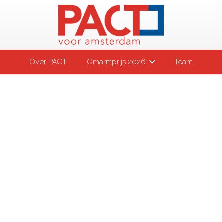
Over PACT
Omarmprijs 2026
Team