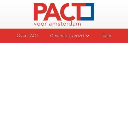
Over PACT
Omarmprijs 2026
Team