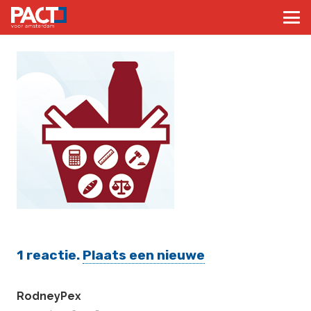
1
reactie
.
Plaats een nieuwe
RodneyPex