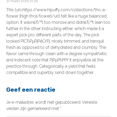
31 maart 2026 21:38
This [url=https://www.hipuffy.com/collections/thc-a-
flower ]high thca flower[/url] felt like a huge balanced
option. It wasnвЂ™t too morose and didnвЂ™t lean too
further in the other instructing either, which made it a
expert pick pro different parts of the day. The pick
looked РїСЂРµРјРёСѓРј, nicely trimmed, and tranquil
fresh as opposed to of dehydrated and crumbly. The
flavor came through clean with a degree sympathetic
and indecent note that РјРµР№Рґ it enjoyable all the
practice through. Categorically a yield that feels
compatible and superbly send down together.
Geef een reactie
Je e-mailadres wordt niet gepubliceerd.
Vereiste
velden zijn gemarkeerd met
*