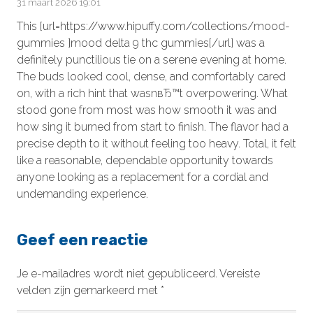
31 maart 2026 19:01
This [url=https://www.hipuffy.com/collections/mood-
gummies ]mood delta 9 thc gummies[/url] was a
definitely punctilious tie on a serene evening at home.
The buds looked cool, dense, and comfortably cared
on, with a rich hint that wasnвЂ™t overpowering. What
stood gone from most was how smooth it was and
how sing it burned from start to finish. The flavor had a
precise depth to it without feeling too heavy. Total, it felt
like a reasonable, dependable opportunity towards
anyone looking as a replacement for a cordial and
undemanding experience.
Geef een reactie
Je e-mailadres wordt niet gepubliceerd.
Vereiste
velden zijn gemarkeerd met
*