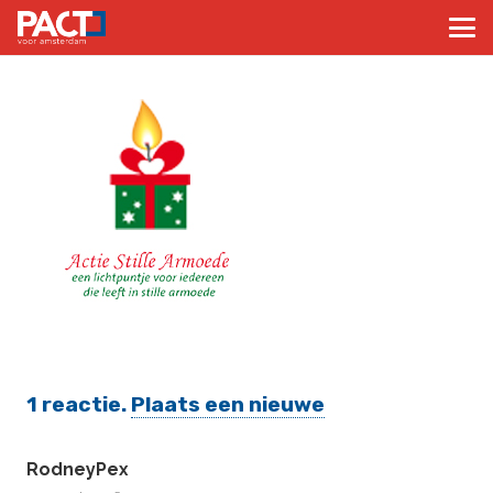
1
reactie
.
Plaats een nieuwe
RodneyPex