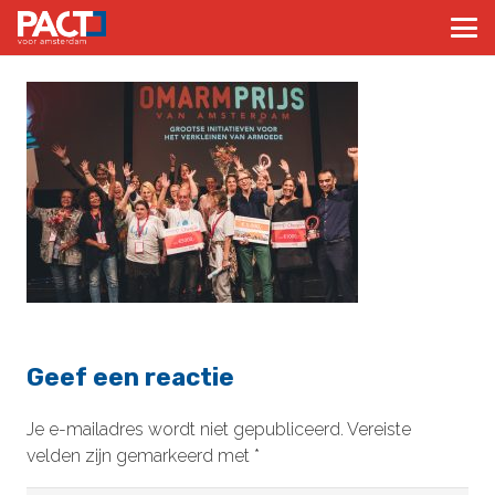
Geef een reactie
Je e-mailadres wordt niet gepubliceerd.
Vereiste
velden zijn gemarkeerd met
*