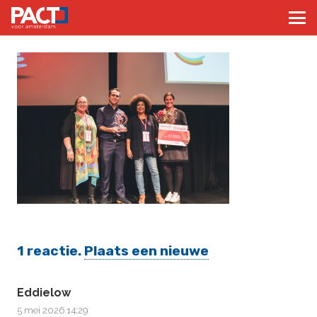
1
reactie
.
Plaats een nieuwe
Eddielow
5 mei 2026 14:29