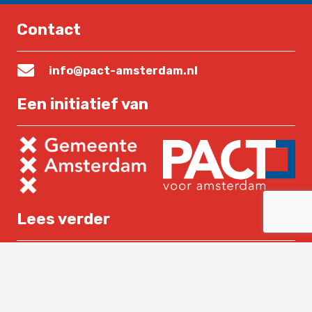
Contact
info@pact-amsterdam.nl
Een initiatief van
Lees verder
Home
Over PACT
Nieuws