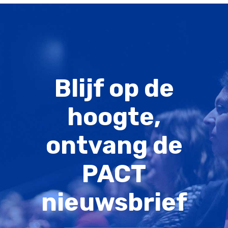
Blijf op de
hoogte,
ontvang de
PACT
nieuwsbrief