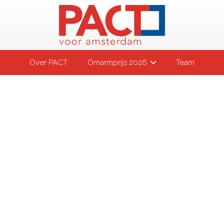
Over PACT
Omarmprijs 2026
Team