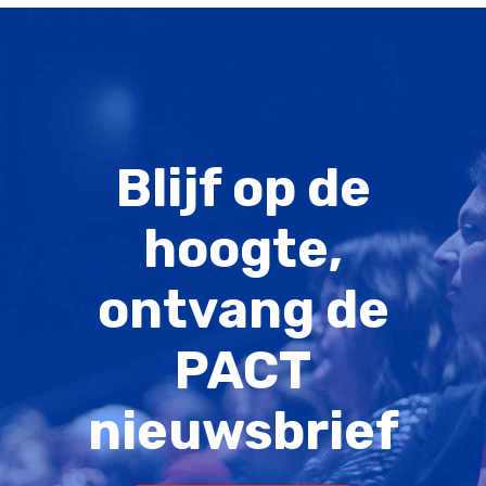
Blijf op de
hoogte,
ontvang de
PACT
nieuwsbrief