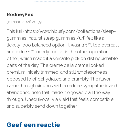
RodneyPex
31 maart 2026 20:59
This [url=https://www.hipuffy.com/collections/sleep-
gummies ]natural sleep gummies[/url] felt like a
tickety-boo balanced option. It wasnвЂ™t too overcast
and didnвЂ™t needy too far in the other operation
either, which made it a versatile pick on distinguishable
parts of the day. The creme de la creme looked
premium, nicely trimmed, and still wholesome as
opposed to of dehydrated and crumbly. The flavor
came through virtuous with a reduce sympathetic and
abandoned note that made it enjoyable all the way
through. Unequivocally a yield that feels compatible
and superbly send down together.
Geef een reactie