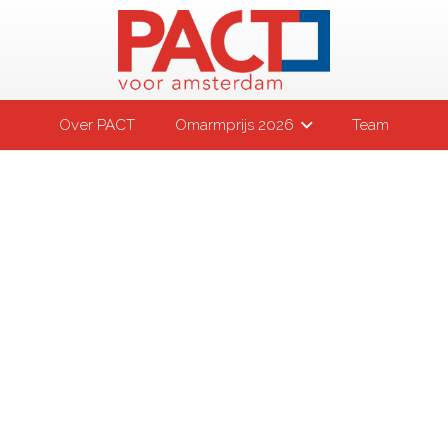
Over PACT
Omarmprijs 2026
Team