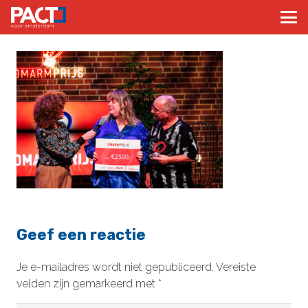
Geef een reactie
Je e-mailadres wordt niet gepubliceerd.
Vereiste
velden zijn gemarkeerd met
*