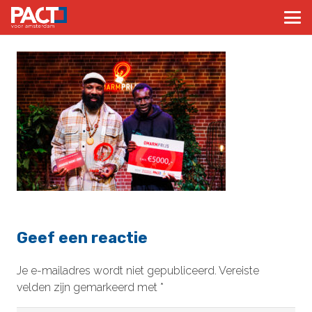
Geef een reactie
Je e-mailadres wordt niet gepubliceerd.
Vereiste
velden zijn gemarkeerd met
*