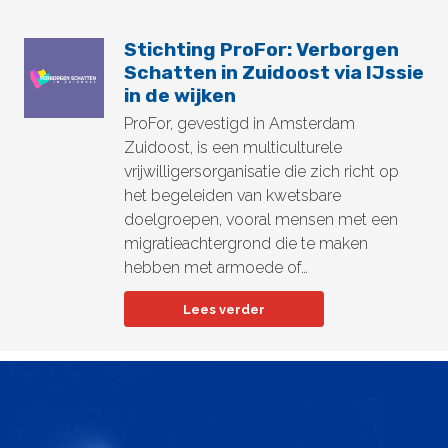
Stichting ProFor: Verborgen
Schatten in Zuidoost via IJssie
in de wijken
ProFor, gevestigd in Amsterdam
Zuidoost, is een multiculturele
vrijwilligersorganisatie die zich richt op
het begeleiden van kwetsbare
doelgroepen, vooral mensen met een
migratieachtergrond die te maken
hebben met armoede of…
Lees verder