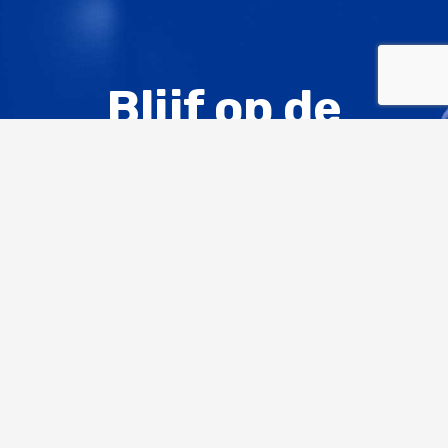
Blijf op de
hoogte,
ontvang de
PACT
nieuwsbrief
Abonneer