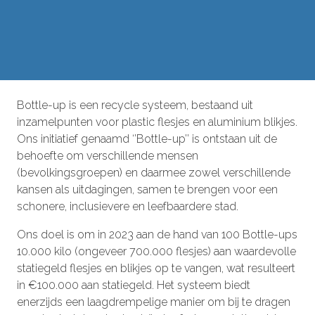
Bottle-up is een recycle systeem, bestaand uit
inzamelpunten voor plastic flesjes en aluminium blikjes.
Ons initiatief genaamd ‘’Bottle-up’’ is ontstaan uit de
behoefte om verschillende mensen
(bevolkingsgroepen) en daarmee zowel verschillende
kansen als uitdagingen, samen te brengen voor een
schonere, inclusievere en leefbaardere stad.
Ons doel is om in 2023 aan de hand van 100 Bottle-ups
10.000 kilo (ongeveer 700.000 flesjes) aan waardevolle
statiegeld flesjes en blikjes op te vangen, wat resulteert
in €100.000 aan statiegeld. Het systeem biedt
enerzijds een laagdrempelige manier om bij te dragen