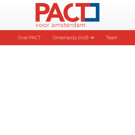
Over PACT
Omarmprijs 2026
Team